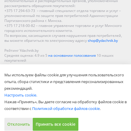
исполнительных и распорядительных органов, уполномоченных
рассматривать обращения покупателей:
+375 17 294-63-73 – главный специалист отдела торговли и услуг –
уполномоченный по защите прав потребителей Администрации
Партизанского района г. Минска.
+375 17 218-00-82 – главное управление торговли и услуг Минского
городского исполнительного комитета.
По вопросам, касающимся случаев нарушения прав потребителей,
вы можете обратиться по электронному адресу
shop@ydachnik.by
Рейтинг Ydachnik.by
Средняя оценка:
4.9
из
5
на основании голосования
10
наших
покупателей
Наши магазины представлены в Минске, Бресте, Витебске, Гомеле,
Мы используем файлы cookie для улучшения пользовательского
Гродно, Могилеве, Бобруйске, Барановичах, Молодечно,
Новополоцке, Пинске, Солигорске. При заказе в интернет-магазине
опыта, сбора статистики и представления персонализированных
доставка осуществляется по всей Беларуси.
рекомендаций.
Настроить cookie.
Нажав «Принять», Вы даете согласие на обработку файлов cookie в
соответствии с
Политикой обработки файлов cookie
.
Отклонить
Принять все cookie
Показать полную версию