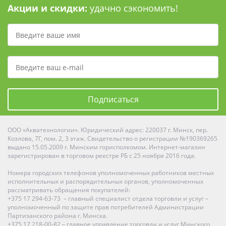
Акции и скидки:
удачно сэкономить!
Подписаться
ООО «Акватехнологии». Юридический адрес: 220037 г. Минск, пер.
Козлова, 7Г, пом. 2, 3 этаж. Свидетельство о регистрации №190369265
выдано 15.05.2009 г. Минским горисполкомом. Интернет-магазин
зарегистрирован в торговом реестре РБ с 25 ноября 2016 года.
Номера городских телефонов уполномоченных работников местных
исполнительных и распорядительных органов, уполномоченных
рассматривать обращения покупателей:
+375 17 294-63-73 – главный специалист отдела торговли и услуг –
уполномоченный по защите прав потребителей Администрации
Партизанского района г. Минска.
+375 17 218-00-82 – главное управление торговли и услуг Минского