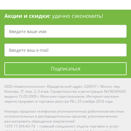
Акции и скидки:
удачно сэкономить!
Подписаться
ООО «Акватехнологии». Юридический адрес: 220037 г. Минск, пер.
Козлова, 7Г, пом. 2, 3 этаж. Свидетельство о регистрации №190369265
выдано 15.05.2009 г. Минским горисполкомом. Интернет-магазин
зарегистрирован в торговом реестре РБ с 25 ноября 2016 года.
Номера городских телефонов уполномоченных работников местных
исполнительных и распорядительных органов, уполномоченных
рассматривать обращения покупателей:
+375 17 294-63-73 – главный специалист отдела торговли и услуг –