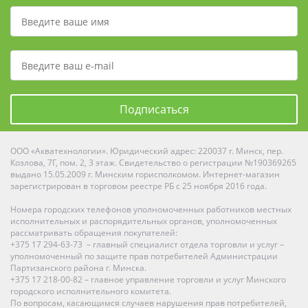
Подписаться
ООО «Акватехнологии». Юридический адрес: 220037 г. Минск, пер.
Козлова, 7Г, пом. 2, 3 этаж. Свидетельство о регистрации №190369265
выдано 15.05.2009 г. Минским горисполкомом. Интернет-магазин
зарегистрирован в торговом реестре РБ с 25 ноября 2016 года.
Номера городских телефонов уполномоченных работников местных
исполнительных и распорядительных органов, уполномоченных
рассматривать обращения покупателей:
+375 17 294-63-73 – главный специалист отдела торговли и услуг –
уполномоченный по защите прав потребителей Администрации
Партизанского района г. Минска.
+375 17 218-00-82 – главное управление торговли и услуг Минского
городского исполнительного комитета.
По вопросам, касающимся случаев нарушения прав потребителей,