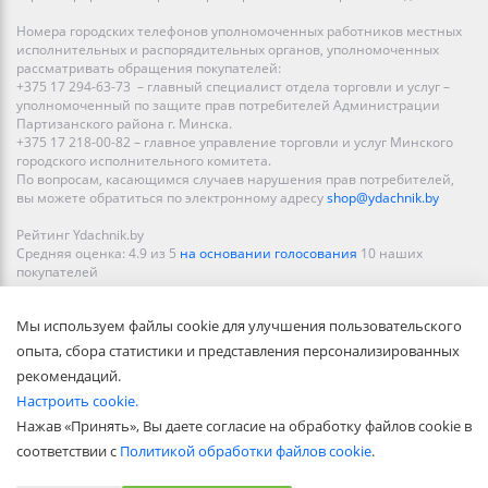
Номера городских телефонов уполномоченных работников местных
исполнительных и распорядительных органов, уполномоченных
рассматривать обращения покупателей:
+375 17 294-63-73 – главный специалист отдела торговли и услуг –
уполномоченный по защите прав потребителей Администрации
Партизанского района г. Минска.
+375 17 218-00-82 – главное управление торговли и услуг Минского
городского исполнительного комитета.
По вопросам, касающимся случаев нарушения прав потребителей,
вы можете обратиться по электронному адресу
shop@ydachnik.by
Рейтинг Ydachnik.by
Средняя оценка:
4.9
из
5
на основании голосования
10
наших
покупателей
Наши магазины представлены в Минске, Бресте, Витебске, Гомеле,
Мы используем файлы cookie для улучшения пользовательского
Гродно, Могилеве, Бобруйске, Барановичах, Молодечно,
Новополоцке, Пинске, Солигорске. При заказе в интернет-магазине
опыта, сбора статистики и представления персонализированных
доставка осуществляется по всей Беларуси.
рекомендаций.
Настроить cookie.
Нажав «Принять», Вы даете согласие на обработку файлов cookie в
соответствии с
Политикой обработки файлов cookie
.