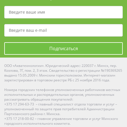
Подписаться
ООО «Акватехнологии». Юридический адрес: 220037 г. Минск, пер.
Козлова, 7Г, пом. 2, 3 этаж. Свидетельство о регистрации №190369265
выдано 15.05.2009 г. Минским горисполкомом. Интернет-магазин
зарегистрирован в торговом реестре РБ с 25 ноября 2016 года.
Номера городских телефонов уполномоченных работников местных
исполнительных и распорядительных органов, уполномоченных
рассматривать обращения покупателей:
+375 17 294-63-73 – главный специалист отдела торговли и услуг –
уполномоченный по защите прав потребителей Администрации
Партизанского района г. Минска.
+375 17 218-00-82 – главное управление торговли и услуг Минского
городского исполнительного комитета.