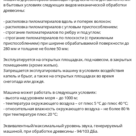
в бытовых условиях следующих видов механической обработки
древесины:
- распиловка пиломатериалов вдоль и поперек волокон;
- распиловка пиломатериалов с угловым приспособлением;
- строгание пиломатериалов по ребру и под углом;
- строгание пиломатериалов по плоскости (с прижимным
приспособлением) при ширине обрабатываемой поверхности до
280 мм и толщине не более 50 мм;
Эксплуатируется на открытых площадках, под навесом, в закрытых
помещениях (кроме жилых).
Запрещается эксплуатировать машину в условиях воздействия
капель и брызг, а также на открытых площадках во время
снегопада или дождя.
Машина может работать в следующих условиях:
- высота над уровнем моря – до 1000 м;
- температура окружающего воздуха – от плюс 5 ºС до плюс 40 ºС;
- относительная влажность окружающего воздуха – не более 80 %
при температуре плюс 20 ºС;
Эквивалентный/максимальный уровень звука, генерируемый
машиной, при обработке древесины - 94/103 ДБа.