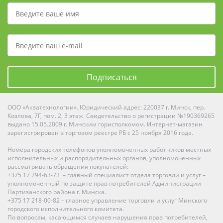
Подписаться
ООО «Акватехнологии». Юридический адрес: 220037 г. Минск, пер.
Козлова, 7Г, пом. 2, 3 этаж. Свидетельство о регистрации №190369265
выдано 15.05.2009 г. Минским горисполкомом. Интернет-магазин
зарегистрирован в торговом реестре РБ с 25 ноября 2016 года.
Номера городских телефонов уполномоченных работников местных
исполнительных и распорядительных органов, уполномоченных
рассматривать обращения покупателей:
+375 17 294-63-73 – главный специалист отдела торговли и услуг –
уполномоченный по защите прав потребителей Администрации
Партизанского района г. Минска.
+375 17 218-00-82 – главное управление торговли и услуг Минского
городского исполнительного комитета.
По вопросам, касающимся случаев нарушения прав потребителей,