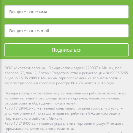
Подписаться
ООО «Акватехнологии». Юридический адрес: 220037 г. Минск, пер.
Козлова, 7Г, пом. 2, 3 этаж. Свидетельство о регистрации №190369265
выдано 15.05.2009 г. Минским горисполкомом. Интернет-магазин
зарегистрирован в торговом реестре РБ с 25 ноября 2016 года.
Номера городских телефонов уполномоченных работников местных
исполнительных и распорядительных органов, уполномоченных
рассматривать обращения покупателей:
+375 17 294-63-73 – главный специалист отдела торговли и услуг –
уполномоченный по защите прав потребителей Администрации
Партизанского района г. Минска.
+375 17 218-00-82 – главное управление торговли и услуг Минского
городского исполнительного комитета.