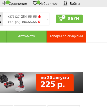
Сравнение
Избранное
Войти
284-66-66
+375 (29)
0
0
BYN
384-66-66
+375 (29)
ремя обработки звонков
:
 – Пт: 9:00—20:00
Авто-мото
Товары со скидками
: 10:00—18:00
: выходной
ервисный центр:
75 (17) 388-66-33
75 (29) 828-07-62
агазины «Удачник»
дреса СЦ «Удачник»
онтактная информация