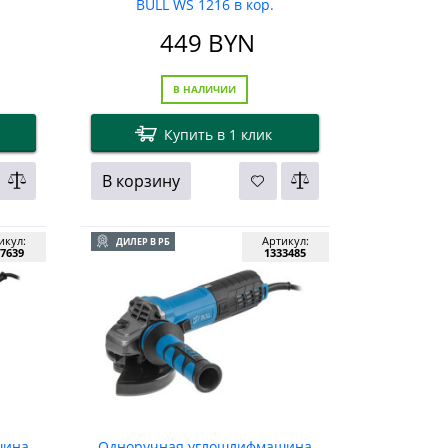
BULL WS 1216 в кор.
449
BYN
В НАЛИЧИИ
Купить в 1 клик
В корзину
икул:
Артикул:
ДИЛЕР В РБ
7639
1333485
шина
Одноручная углошлифмашина