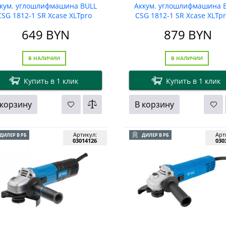
кум. углошлифмашина BULL
Аккум. углошлифмашина 
CSG 1812-1 SR Xcase XLTpro
CSG 1812-1 SR Xcase XLTpr
(АКБ 4Ач + ЗУ)
АКБ 6Ач + ЗУ)
649
BYN
879
BYN
В НАЛИЧИИ
В НАЛИЧИИ
Купить в 1 клик
Купить в 1 клик
 корзину
В корзину
Артикул:
Арт
ДИЛЕР В РБ
ДИЛЕР В РБ
03014126
030