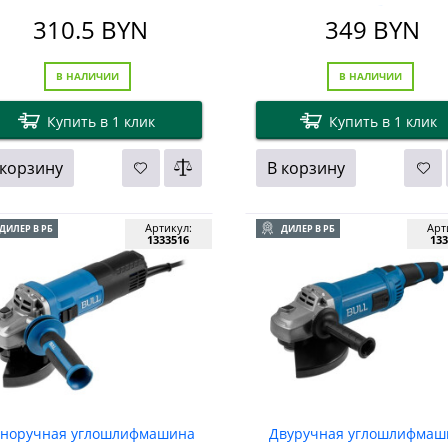
коробке
310.5
BYN
349
BYN
В НАЛИЧИИ
В НАЛИЧИИ
Купить в 1 клик
Купить в 1 клик
 корзину
В корзину
Артикул:
Арт
ДИЛЕР В РБ
ДИЛЕР В РБ
1333516
133
норучная углошлифмашина
Двуручная углошлифмаш