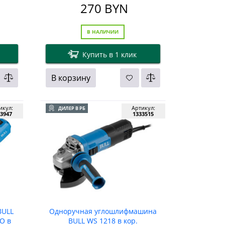
270
BYN
В НАЛИЧИИ
Купить в 1 клик
В корзину
икул:
Артикул:
ДИЛЕР В РБ
3947
1333515
BULL
Одноручная углошлифмашина
O в
BULL WS 1218 в кор.