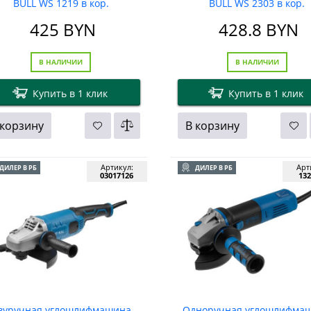
BULL WS 1219 в кор.
BULL WS 2303 в кор.
425
BYN
428.8
BYN
В НАЛИЧИИ
В НАЛИЧИИ
Купить в 1 клик
Купить в 1 клик
 корзину
В корзину
Артикул:
Арт
ДИЛЕР В РБ
ДИЛЕР В РБ
03017126
132
вуручная углошлифмашина
Одноручная углошлифма