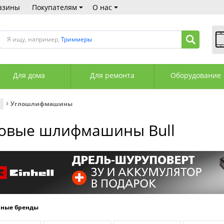
азины
Покупателям
О нас
Я ищу, например,
Триммеры
В
Пн
Для дома
Для ремонта
Оборудование
Сб
Вс
С
Углошлифмашины
+3
+3
овые шлифмашины Bull
М
А
К
рные бренды