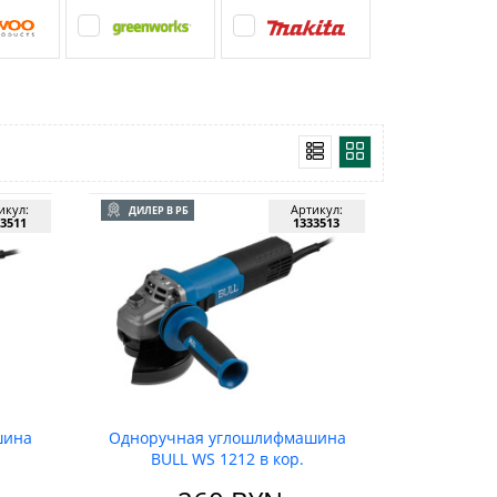
икул:
Артикул:
ДИЛЕР В РБ
3511
1333513
шина
Одноручная углошлифмашина
BULL WS 1212 в кор.