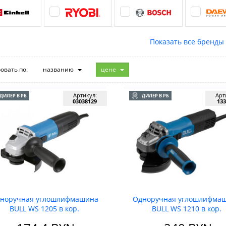
овать по:
названию
цене
Артикул:
Арт
ДИЛЕР В РБ
ДИЛЕР В РБ
03038129
133
норучная углошлифмашина
Одноручная углошлифма
BULL WS 1205 в кор.
BULL WS 1210 в кор.