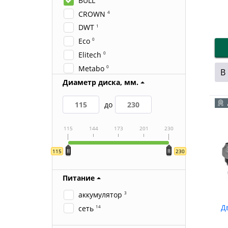
BULL
CROWN
4
DWT
1
Eco
0
Elitech
0
Metabo
0
В
Фиолент
5
Диаметр диска, мм.
до
115
144
173
201
230
115
230
Питание
аккумулятор
3
Д
сеть
14