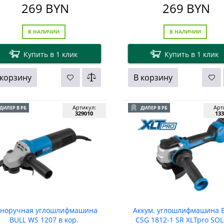
269
BYN
269
BYN
В НАЛИЧИИ
В НАЛИЧИИ
Купить в 1 клик
Купить в 1 клик
 корзину
В корзину
Артикул:
Арт
ДИЛЕР В РБ
ДИЛЕР В РБ
329010
133
норучная углошлифмашина
Аккум. углошлифмашина 
BULL WS 1207 в кор.
CSG 1812-1 SR XLTpro SOL