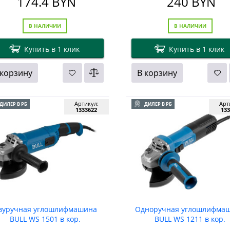
174.4
BYN
240
BYN
В НАЛИЧИИ
В НАЛИЧИИ
Купить в 1 клик
Купить в 1 клик
 корзину
В корзину
Артикул:
Арт
ДИЛЕР В РБ
ДИЛЕР В РБ
1333622
133
вуручная углошлифмашина
Одноручная углошлифма
BULL WS 1501 в кор.
BULL WS 1211 в кор.