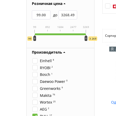
Розничная цена
до
99
892
1684
2477
3269
Сортир
99
3 269
Производитель
Einhell
8
RYOBI
2
Bosch
1
Daewoo Power
0
Greenworks
9
Makita
76
Wortex
Од
25
AEG
2
17