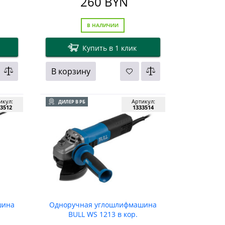
260
BYN
В НАЛИЧИИ
Купить в 1 клик
В корзину
икул:
Артикул:
ДИЛЕР В РБ
3512
1333514
шина
Одноручная углошлифмашина
BULL WS 1213 в кор.