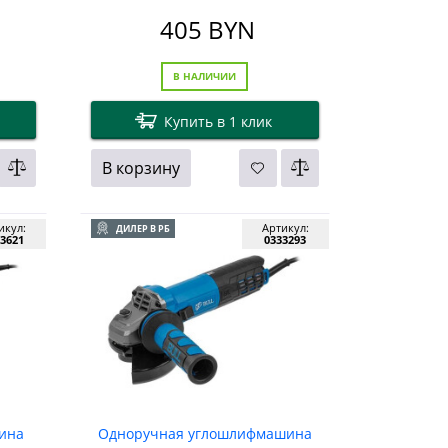
405
BYN
В НАЛИЧИИ
Купить в 1 клик
В корзину
икул:
Артикул:
ДИЛЕР В РБ
3621
0333293
ина
Одноручная углошлифмашина