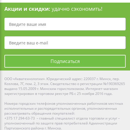
Акции и скидки:
удачно сэкономить!
Подписаться
ООО «Акватехнологии». Юридический адрес: 220037 г. Минск, пер.
Козлова, 7Г, пом. 2, 3 этаж. Свидетельство о регистрации №190369265
выдано 15.05.2009 г. Минским горисполкомом. Интернет-магазин
зарегистрирован в торговом реестре РБ с 25 ноября 2016 года.
Номера городских телефонов уполномоченных работников местных
исполнительных и распорядительных органов, уполномоченных
рассматривать обращения покупателей:
+375 17 294-63-73 – главный специалист отдела торговли и услуг –
уполномоченный по защите прав потребителей Администрации
Партизанского района г. Минска.