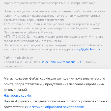
зарегистрирован в торговом реестре РБ с 25 ноября 2016 года.
Номера городских телефонов уполномоченных работников местных
исполнительных и распорядительных органов, уполномоченных
рассматривать обращения покупателей:
+375 17 294-63-73 – главный специалист отдела торговли и услуг –
уполномоченный по защите прав потребителей Администрации
Партизанского района г. Минска.
+375 17 218-00-82 – главное управление торговли и услуг Минского
городского исполнительного комитета.
По вопросам, касающимся случаев нарушения прав потребителей,
вы можете обратиться по электронному адресу
shop@ydachnik.by
Рейтинг Ydachnik.by
Средняя оценка:
4.9
из
5
на основании голосования
10
наших
покупателей
Наши магазины представлены в Минске, Бресте, Витебске, Гомеле,
Мы используем файлы cookie для улучшения пользовательского
Гродно, Могилеве, Бобруйске, Барановичах, Молодечно,
Новополоцке, Пинске, Солигорске. При заказе в интернет-магазине
опыта, сбора статистики и представления персонализированных
доставка осуществляется по всей Беларуси.
рекомендаций.
Настроить cookie.
Нажав «Принять», Вы даете согласие на обработку файлов cookie в
соответствии с
Политикой обработки файлов cookie
.