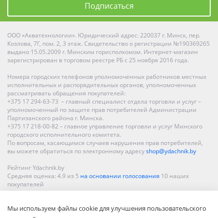
Подписаться
ООО «Акватехнологии». Юридический адрес: 220037 г. Минск, пер.
Козлова, 7Г, пом. 2, 3 этаж. Свидетельство о регистрации №190369265
выдано 15.05.2009 г. Минским горисполкомом. Интернет-магазин
зарегистрирован в торговом реестре РБ с 25 ноября 2016 года.
Номера городских телефонов уполномоченных работников местных
исполнительных и распорядительных органов, уполномоченных
рассматривать обращения покупателей:
+375 17 294-63-73 – главный специалист отдела торговли и услуг –
уполномоченный по защите прав потребителей Администрации
Партизанского района г. Минска.
+375 17 218-00-82 – главное управление торговли и услуг Минского
городского исполнительного комитета.
По вопросам, касающимся случаев нарушения прав потребителей,
вы можете обратиться по электронному адресу
shop@ydachnik.by
Рейтинг Ydachnik.by
Средняя оценка:
4.9
из
5
на основании голосования
10
наших
покупателей
Наши магазины представлены в Минске, Бресте, Витебске, Гомеле,
Мы используем файлы cookie для улучшения пользовательского
Гродно, Могилеве, Бобруйске, Барановичах, Молодечно,
Новополоцке, Пинске, Солигорске. При заказе в интернет-магазине