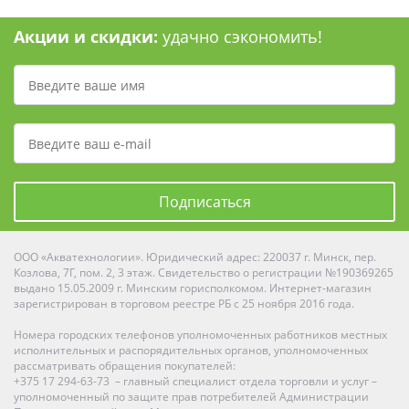
Акции и скидки:
удачно сэкономить!
Подписаться
ООО «Акватехнологии». Юридический адрес: 220037 г. Минск, пер.
Козлова, 7Г, пом. 2, 3 этаж. Свидетельство о регистрации №190369265
выдано 15.05.2009 г. Минским горисполкомом. Интернет-магазин
зарегистрирован в торговом реестре РБ с 25 ноября 2016 года.
Номера городских телефонов уполномоченных работников местных
исполнительных и распорядительных органов, уполномоченных
рассматривать обращения покупателей:
+375 17 294-63-73 – главный специалист отдела торговли и услуг –
уполномоченный по защите прав потребителей Администрации