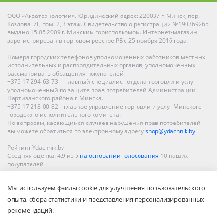
ООО «Акватехнологии». Юридический адрес: 220037 г. Минск, пер.
Козлова, 7Г, пом. 2, 3 этаж. Свидетельство о регистрации №190369265
выдано 15.05.2009 г. Минским горисполкомом. Интернет-магазин
зарегистрирован в торговом реестре РБ с 25 ноября 2016 года.
Номера городских телефонов уполномоченных работников местных
исполнительных и распорядительных органов, уполномоченных
рассматривать обращения покупателей:
+375 17 294-63-73 – главный специалист отдела торговли и услуг –
уполномоченный по защите прав потребителей Администрации
Партизанского района г. Минска.
+375 17 218-00-82 – главное управление торговли и услуг Минского
городского исполнительного комитета.
По вопросам, касающимся случаев нарушения прав потребителей,
вы можете обратиться по электронному адресу
shop@ydachnik.by
Рейтинг Ydachnik.by
Средняя оценка:
4.9
из
5
на основании голосования
10
наших
покупателей
Наши магазины представлены в Минске, Бресте, Витебске, Гомеле,
Мы используем файлы cookie для улучшения пользовательского
Гродно, Могилеве, Бобруйске, Барановичах, Молодечно,
Новополоцке, Пинске, Солигорске. При заказе в интернет-магазине
опыта, сбора статистики и представления персонализированных
доставка осуществляется по всей Беларуси.
рекомендаций.