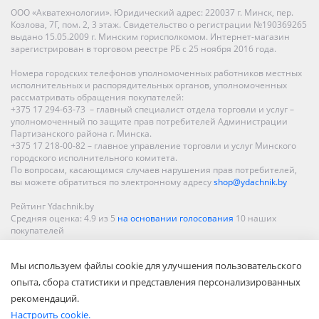
ООО «Акватехнологии». Юридический адрес: 220037 г. Минск, пер.
Козлова, 7Г, пом. 2, 3 этаж. Свидетельство о регистрации №190369265
выдано 15.05.2009 г. Минским горисполкомом. Интернет-магазин
зарегистрирован в торговом реестре РБ с 25 ноября 2016 года.
Номера городских телефонов уполномоченных работников местных
исполнительных и распорядительных органов, уполномоченных
рассматривать обращения покупателей:
+375 17 294-63-73 – главный специалист отдела торговли и услуг –
уполномоченный по защите прав потребителей Администрации
Партизанского района г. Минска.
+375 17 218-00-82 – главное управление торговли и услуг Минского
городского исполнительного комитета.
По вопросам, касающимся случаев нарушения прав потребителей,
вы можете обратиться по электронному адресу
shop@ydachnik.by
Рейтинг Ydachnik.by
Средняя оценка:
4.9
из
5
на основании голосования
10
наших
покупателей
Наши магазины представлены в Минске, Бресте, Витебске, Гомеле,
Мы используем файлы cookie для улучшения пользовательского
Гродно, Могилеве, Бобруйске, Барановичах, Молодечно,
Новополоцке, Пинске, Солигорске. При заказе в интернет-магазине
опыта, сбора статистики и представления персонализированных
доставка осуществляется по всей Беларуси.
рекомендаций.
Настроить cookie.