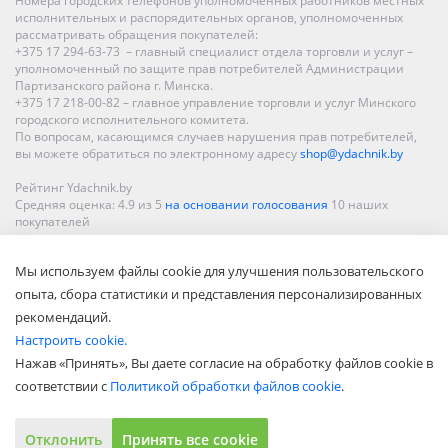
Номера городских телефонов уполномоченных работников местных
исполнительных и распорядительных органов, уполномоченных
рассматривать обращения покупателей:
+375 17 294-63-73 – главный специалист отдела торговли и услуг –
уполномоченный по защите прав потребителей Администрации
Партизанского района г. Минска.
+375 17 218-00-82 – главное управление торговли и услуг Минского
городского исполнительного комитета.
По вопросам, касающимся случаев нарушения прав потребителей,
вы можете обратиться по электронному адресу
shop@ydachnik.by
Рейтинг Ydachnik.by
Средняя оценка:
4.9
из
5
на основании голосования
10
наших
покупателей
Наши магазины представлены в Минске, Бресте, Витебске, Гомеле,
Мы используем файлы cookie для улучшения пользовательского
Гродно, Могилеве, Бобруйске, Барановичах, Молодечно,
Новополоцке, Пинске, Солигорске. При заказе в интернет-магазине
опыта, сбора статистики и представления персонализированных
доставка осуществляется по всей Беларуси.
рекомендаций.
Настроить cookie.
Нажав «Принять», Вы даете согласие на обработку файлов cookie в
соответствии с
Политикой обработки файлов cookie
.
Отклонить
Принять все cookie
Показать полную версию