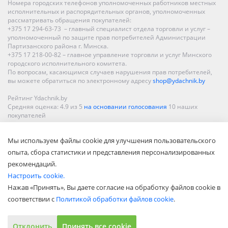
Номера городских телефонов уполномоченных работников местных
исполнительных и распорядительных органов, уполномоченных
рассматривать обращения покупателей:
+375 17 294-63-73 – главный специалист отдела торговли и услуг –
уполномоченный по защите прав потребителей Администрации
Партизанского района г. Минска.
+375 17 218-00-82 – главное управление торговли и услуг Минского
городского исполнительного комитета.
По вопросам, касающимся случаев нарушения прав потребителей,
вы можете обратиться по электронному адресу
shop@ydachnik.by
Рейтинг Ydachnik.by
Средняя оценка:
4.9
из
5
на основании голосования
10
наших
покупателей
Наши магазины представлены в Минске, Бресте, Витебске, Гомеле,
Мы используем файлы cookie для улучшения пользовательского
Гродно, Могилеве, Бобруйске, Барановичах, Молодечно,
Новополоцке, Пинске, Солигорске. При заказе в интернет-магазине
опыта, сбора статистики и представления персонализированных
доставка осуществляется по всей Беларуси.
рекомендаций.
Настроить cookie.
Нажав «Принять», Вы даете согласие на обработку файлов cookie в
соответствии с
Политикой обработки файлов cookie
.
Отклонить
Принять все cookie