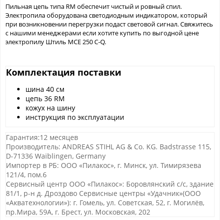
Пильная цепь типа RM обеспечит чистый и ровный спил.
Электропила оборудована светодиодным индикатором, который
при возникновении перегрузки подаст световой сигнал. Свяжитесь
с нашими менеджерами если хотите купить по выгодной цене
электропилу Штиль МСЕ 250 С-Q.
Комплектация поставки
шина 40 см
цепь 36 RM
кожух на шину
инструкция по эксплуатации
Гарантия:12 месяцев
Производитель: ANDREAS STIHL AG & Co. KG. Badstrasse 115,
D-71336 Waiblingen, Germany
Импортер в РБ: ООО «Пилакос», г. Минск, ул. Тимирязева
121/4, пом.6
Сервисный центр ООО «Пилакос»: Боровлянский с/с, здание
81/1, р-н д. Дроздово Сервисные центры «Удачник»(ООО
«Акватехнологии»): г. Гомель, ул. Советская, 52, г. Могилёв,
пр.Мира, 59А, г. Брест, ул. Московская, 202