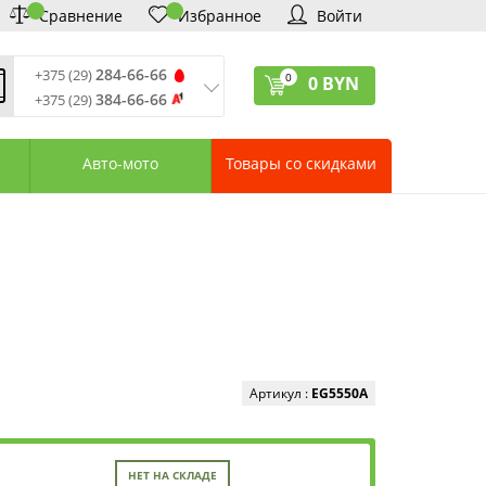
Сравнение
Избранное
Войти
284-66-66
+375 (29)
0
0
BYN
384-66-66
+375 (29)
ремя обработки звонков
:
 – Пт: 9:00—20:00
Авто-мото
Товары со скидками
: 10:00—18:00
: выходной
ервисный центр:
75 (17) 388-66-33
75 (29) 828-07-62
агазины «Удачник»
дреса СЦ «Удачник»
онтактная информация
Артикул :
EG5550A
НЕТ НА СКЛАДЕ