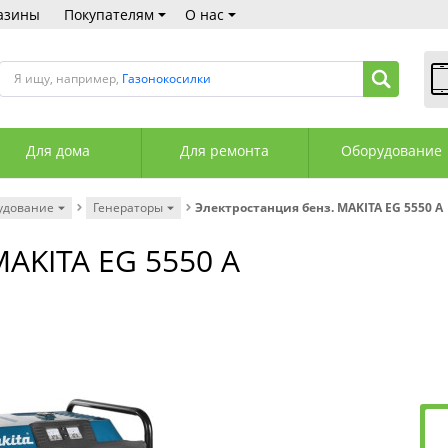
азины
Покупателям
О нас
Я ищу, например,
Газонокосилки
В
Пн
Для дома
Для ремонта
Оборудование
Сб
Вс
С
удование
Генераторы
Электростанция бенз. MAKITA EG 5550 A
+3
+3
MAKITA EG 5550 A
М
А
К