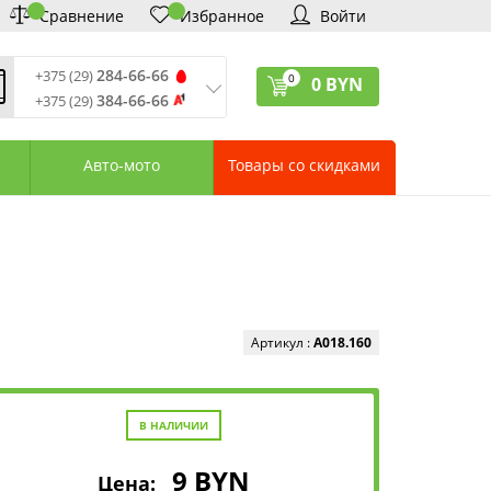
Сравнение
Избранное
Войти
284-66-66
+375 (29)
0
0
BYN
384-66-66
+375 (29)
ремя обработки звонков
:
 – Пт: 9:00—20:00
Авто-мото
Товары со скидками
: 10:00—18:00
: выходной
ервисный центр:
75 (17) 388-66-33
75 (29) 828-07-62
агазины «Удачник»
дреса СЦ «Удачник»
онтактная информация
Артикул :
A018.160
В НАЛИЧИИ
9
BYN
Цена: