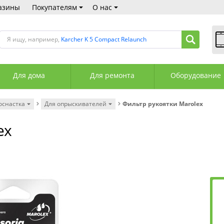
азины
Покупателям
О нас
Я ищу, например,
Karcher K 5 Compact Relaunch
В
Пн
Для дома
Для ремонта
Оборудование
Сб
Вс
С
оснастка
Для опрыскивателей
Фильтр рукоятки Marolex
+3
+3
ex
М
А
К