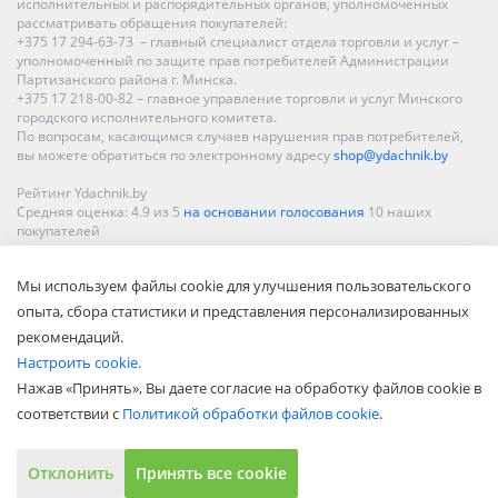
исполнительных и распорядительных органов, уполномоченных
рассматривать обращения покупателей:
+375 17 294-63-73 – главный специалист отдела торговли и услуг –
уполномоченный по защите прав потребителей Администрации
Партизанского района г. Минска.
+375 17 218-00-82 – главное управление торговли и услуг Минского
городского исполнительного комитета.
По вопросам, касающимся случаев нарушения прав потребителей,
вы можете обратиться по электронному адресу
shop@ydachnik.by
Рейтинг Ydachnik.by
Средняя оценка:
4.9
из
5
на основании голосования
10
наших
покупателей
Наши магазины представлены в Минске, Бресте, Витебске, Гомеле,
Мы используем файлы cookie для улучшения пользовательского
Гродно, Могилеве, Бобруйске, Барановичах, Молодечно,
Новополоцке, Пинске, Солигорске. При заказе в интернет-магазине
опыта, сбора статистики и представления персонализированных
доставка осуществляется по всей Беларуси.
рекомендаций.
Настроить cookie.
Нажав «Принять», Вы даете согласие на обработку файлов cookie в
соответствии с
Политикой обработки файлов cookie
.
Отклонить
Принять все cookie
Показать полную версию