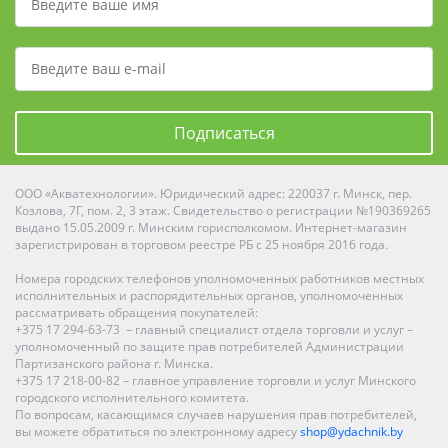
Подписаться
ООО «Акватехнологии». Юридический адрес: 220037 г. Минск, пер.
Козлова, 7Г, пом. 2, 3 этаж. Свидетельство о регистрации №190369265
выдано 15.05.2009 г. Минским горисполкомом. Интернет-магазин
зарегистрирован в торговом реестре РБ с 25 ноября 2016 года.
Номера городских телефонов уполномоченных работников местных
исполнительных и распорядительных органов, уполномоченных
рассматривать обращения покупателей:
+375 17 294-63-73 – главный специалист отдела торговли и услуг –
уполномоченный по защите прав потребителей Администрации
Партизанского района г. Минска.
+375 17 218-00-82 – главное управление торговли и услуг Минского
городского исполнительного комитета.
По вопросам, касающимся случаев нарушения прав потребителей,
вы можете обратиться по электронному адресу
shop@ydachnik.by