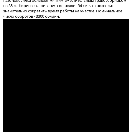
Газонокосилка обладает мягким вместительным травосборником
на 35 л. Ширина скашивания составляет 34 см, что позволит
значительно сократить время работы на участке. Номинальное
число оборотов - 3300 об/мин.