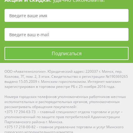
Подписаться
ООО «Акватехнологии». Юридический адрес: 220037 г. Минск, пер.
Козлова, 7Г, пом. 2, 3 этаж. Свидетельство о регистрации №190369265
выдано 15.05.2009 г. Минским горисполкомом. Интернет-магазин
зарегистрирован в торговом реестре РБ с 25 ноября 2016 года.
Номера городских телефонов уполномоченных работников местных
исполнительных и распорядительных органов, уполномоченных
рассматривать обращения покупателей:
+375 17 294-63-73 – главный специалист отдела торговли и услуг –
уполномоченный по защите прав потребителей Администрации
Партизанского района г. Минска.
+375 17 218-00-82 – главное управление торговли и услуг Минского
городского исполнительного комитета.