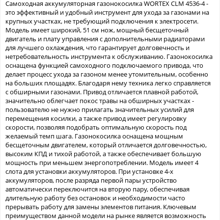
Самоходная аккумуляторная газонокосилка WORTEX CLM 4536-4 -
это эффективный и удобный инструмент для ухода за газонами на
крупных участках, не требующий подключения к электросети.
Модель имеет широкий, 51 см нож, мощный бесщеточный
двигатель и плату управления с дополнительными радиаторами
для лучшего охлаждения, что гарантирует долговечность и
нетребовательность инструмента к обслуживанию. Газонокосилка
оснащена функцией самоходного подключаемого привода, что
делает процесс ухода за газоном менее утомительным, особенно
на больших площадях. Благодаря нему техника легко справляется
с обширными газонами. Привод отличается плавной работой,
значительно облегчает покос травы на обширных участках -
пользователю не нужно прилагать значительных усилий для
перемещения косилки, а также привод имеет регулировку
скорости, позволяя подобрать оптимальную скорость под
желаемый темп шага. Газонокосилка оснащена мощным
бесщеточным двигателем, который отличается долговечностью,
высоким КПД и тихой работой, а также обеспечивает большую
мощность при меньшем энергопотреблении. Модель имеет 4
слота для установки аккумуляторов. При установке 4-х
аккумуляторов, после разряда первой пары устройство
автоматически переключится на вторую пару, обеспечивая
длительную работу без остановок и необходимости часто
прерывать работу для замены элементов питания. Ключевым
преимуществом данной модели на рынке является возможность