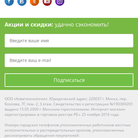
Акции и скидки:
удачно сэкономить!
Подписаться
ООО «Акватехнологии». Юридический адрес: 220037 г. Минск, пер.
Козлова, 7Г, пом. 2, 3 этаж. Свидетельство о регистрации №190369265
выдано 15.05.2009 г. Минским горисполкомом. Интернет-магазин
зарегистрирован в торговом реестре РБ с 25 ноября 2016 года.
Номера городских телефонов уполномоченных работников местных
исполнительных и распорядительных органов, уполномоченных
рассматривать обращения покупателей: