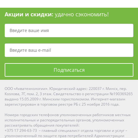
Акции и скидки:
удачно сэкономить!
Подписаться
ООО «Акватехнологии». Юридический адрес: 220037 г. Минск, пер.
Козлова, 7Г, пом. 2, 3 этаж. Свидетельство о регистрации №190369265
выдано 15.05.2009 г. Минским горисполкомом. Интернет-магазин
зарегистрирован в торговом реестре РБ с 25 ноября 2016 года.
Номера городских телефонов уполномоченных работников местных
исполнительных и распорядительных органов, уполномоченных
рассматривать обращения покупателей:
+375 17 294-63-73 – главный специалист отдела торговли и услуг –
уполномоченный по защите прав потребителей Администрации