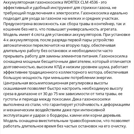
Аккумуляторная газонокосилка WORTEX CLM 4536 - это
эффективный и удобный инструмент для стрижки газона, не
требующий подключения к электросети. Газонокосилка идеально
подходит для ухода за газоном на мелких и средних участках.
Предусмотрена возможность как сбора травы в контейнер, так и
кошение без него, что повышает универсальность агрегата.
Модель имеет 4 слота для установки аккумуляторов. При установке
4-х аккумуляторов, после разряда первой пары устройство
автоматически переключится на вторую пару, обеспечивая
длительную работу без остановок и необходимости часто
прерывать работу для замены элементов питания. Газонокосилка
оснащена мощным бесщеточным двигателем, который отличается
долговечностью, высоким КПД и низким уровнем шума, работает
эффективнее традиционного коллекторного мотора, обеспечивая
большую мощность при меньшем потреблении энергии.
Центральная восьмипозиционная регулировка высоты
скашивания позволяет быстро настроить необходимую высоту
среза в диапазоне от 30 до 75 мм зависимости от типа травы, ее
густоты и периода между покосами. Дека газонокосилки
выполнена из стали, что гарантирует устойчивость к деформациям
и механическим воздействиям даже при интенсивной
эксплуатации и ударах о бордюры, камни или корни деревьев.
Модель оснащена вместительным травосборником, что позволяет
работать длительное время без частых остановок на его очистку.