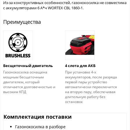
Из-за конструктивных особенностей, газонокосилка не совместима
с аккумуляторами 6 А*ч WORTEX CBL 1860-1.
Преимущества
Бесщеточный двигатель
4 слота для АКБ
Газонокосилка оснащена
При установке 4-х
мощным бесщеточным
аккумуляторов, после разряда
двигателем, который
первой пары устройство
отличается долговечностью и
автоматически переключится
высоким КПД
на вторую пару, обеспечивая
длительную работу без
остановок
Комплектация поставки
Газонокосилка в разборе