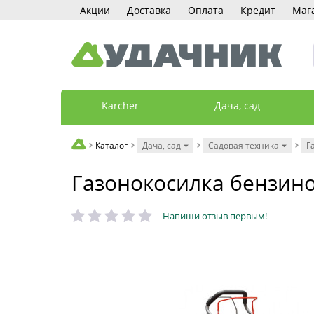
Акции
Доставка
Оплата
Кредит
Маг
Karcher
Дача, сад
Каталог
Дача, сад
Садовая техника
Г
Газонокосилка бензино
Напиши отзыв первым!