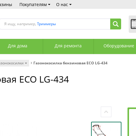
азины
Покупателям
О нас
Я ищу, например,
Триммеры
В
Пн
Для дома
Для ремонта
Оборудование
Сб
Вс
С
азонокосилки
Газонокосилка бензиновая ECO LG-434
+3
+3
вая ECO LG-434
М
А
К