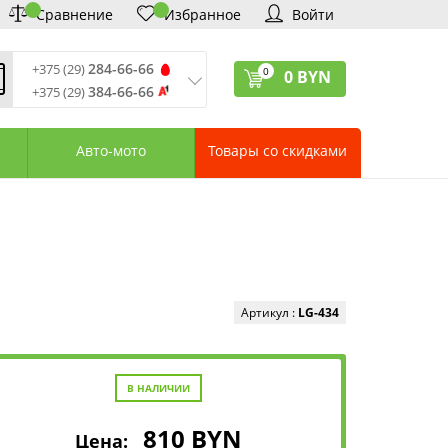
Сравнение
Избранное
Войти
284-66-66
+375 (29)
0
0
BYN
384-66-66
+375 (29)
ремя обработки звонков
:
 – Пт: 9:00—20:00
Авто-мото
Товары со скидками
: 10:00—18:00
: выходной
ервисный центр:
75 (17) 388-66-33
75 (29) 828-07-62
агазины «Удачник»
дреса СЦ «Удачник»
онтактная информация
Артикул :
LG-434
В НАЛИЧИИ
810
BYN
Цена: