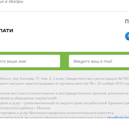
ьи и обзоры
П
инск, пер. Козлова, 7Г, пом. 2, 3 этаж. Свидетельство о регистрации №19
рнет-магазин зарегистрирован в торговом реестре РБ с 25 ноября 2016 го
ников местных исполнительных и распорядительных органов, уполномоч
тривать обращения покупателей:
рговли и услуг – уполномоченный по защите прав потребителей Администр
тизанского района г. Минска.
 торговли и услуг Минского городского исполнительного комитета.
отребителей, вы можете обратиться по электронному адресу
shop@ydachn
Рейтинг Ydachnik.by