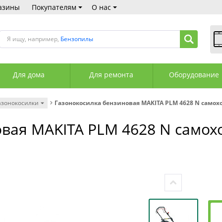
азины
Покупателям
О нас
Я ищу, например,
Бензопилы
В
Пн
Для дома
Для ремонта
Оборудование
Сб
Вс
С
азонокосилки
Газонокосилка бензиновая MAKITA PLM 4628 N самох
+3
+3
вая MAKITA PLM 4628 N самох
М
А
К