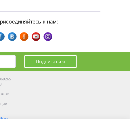
рисоединяйтесь к нам:
Подписаться
0369265
да.
енных
ации
ik.by