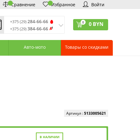
Сравнение
Избранное
Войти
284-66-66
+375 (29)
0
0
BYN
384-66-66
+375 (29)
ремя обработки звонков
:
 – Пт: 9:00—20:00
Авто-мото
Товары со скидками
: 10:00—18:00
: выходной
ервисный центр:
75 (17) 388-66-33
75 (29) 828-07-62
агазины «Удачник»
дреса СЦ «Удачник»
онтактная информация
Артикул :
5133005621
В НАЛИЧИИ