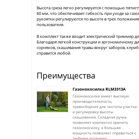
Высота среза легко регулируется с помощью пятист
60 мм, что обеспечивает гибкость при уходе за га
рукоятки регулируются по высоте в трех положени
пользователя.
В комплект также входит электрический триммер дл
Благодаря легкой конструкции и эргономичному ди
сорняков, скашивания травы вокруг заборов, клумб 
справится любой.
Преимущества
Газонокосилка RLM3313A
Газонокосилка имеет высокую
производительность,
травосборник для чистоты участка
и регулировку высоты
скашивания. Складная ручка
позволяет компактно хранить
газонокосилку, а большая
мощность позволяет справиться с
любыми задачами