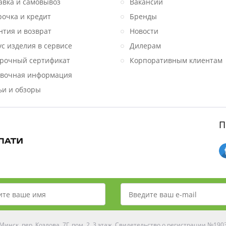
авка и самовывоз
Вакансии
рочка и кредит
Бренды
нтия и возврат
Новости
ус изделия в сервисе
Дилерам
рочный сертификат
Корпоративным клиентам
вочная информация
ьи и обзоры
П
инск, пер. Козлова, 7Г, пом. 2, 3 этаж. Свидетельство о регистрации №19