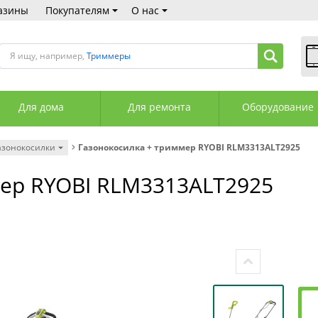
азины
Покупателям
О нас
Я ищу, например,
Триммеры
В
Пн
Для дома
Для ремонта
Оборудование
Сб
Вс
С
азонокосилки
Газонокосилка + триммер RYOBI RLM3313ALT2925
+3
+3
мер RYOBI RLM3313ALT2925
М
А
К