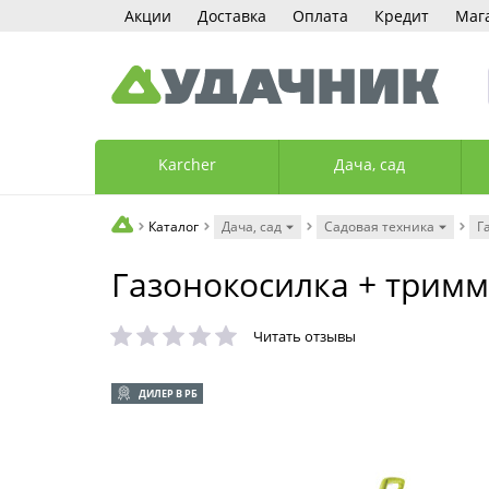
Акции
Доставка
Оплата
Кредит
Маг
Karcher
Дача, сад
Каталог
Дача, сад
Садовая техника
Г
Газонокосилка + трим
Читать отзывы
ДИЛЕР В РБ