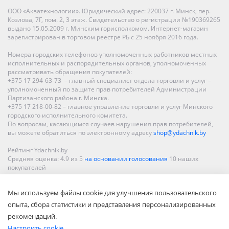
ООО «Акватехнологии». Юридический адрес: 220037 г. Минск, пер.
Козлова, 7Г, пом. 2, 3 этаж. Свидетельство о регистрации №190369265
выдано 15.05.2009 г. Минским горисполкомом. Интернет-магазин
зарегистрирован в торговом реестре РБ с 25 ноября 2016 года.
Номера городских телефонов уполномоченных работников местных
исполнительных и распорядительных органов, уполномоченных
рассматривать обращения покупателей:
+375 17 294-63-73 – главный специалист отдела торговли и услуг –
уполномоченный по защите прав потребителей Администрации
Партизанского района г. Минска.
+375 17 218-00-82 – главное управление торговли и услуг Минского
городского исполнительного комитета.
По вопросам, касающимся случаев нарушения прав потребителей,
вы можете обратиться по электронному адресу
shop@ydachnik.by
Рейтинг Ydachnik.by
Средняя оценка:
4.9
из
5
на основании голосования
10
наших
покупателей
Наши магазины представлены в Минске, Бресте, Витебске, Гомеле,
Мы используем файлы cookie для улучшения пользовательского
Гродно, Могилеве, Бобруйске, Барановичах, Молодечно,
Новополоцке, Пинске, Солигорске. При заказе в интернет-магазине
опыта, сбора статистики и представления персонализированных
доставка осуществляется по всей Беларуси.
рекомендаций.
Настроить cookie.