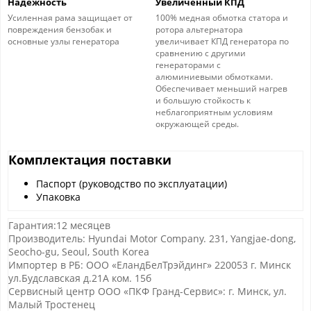
Надежность
Увеличенный КПД
Усиленная рама защищает от
100% медная обмотка статора и
повреждения бензобак и
ротора альтернатора
основные узлы генератора
увеличивает КПД генератора по
сравнению с другими
генераторами с
алюминиевыми обмотками.
Обеспечивает меньший нагрев
и большую стойкость к
неблагоприятным условиям
окружающей среды.
Комплектация поставки
Паспорт (руководство по эксплуатации)
Упаковка
Гарантия:12 месяцев
Производитель: Hyundai Motor Company. 231, Yangjae-dong,
Seocho-gu, Seoul, South Korea
Импортер в РБ: ООО «ЕландБелТрэйдинг» 220053 г. Минск
ул.Будславская д.21А ком. 15б
Сервисный центр ООО «ПКФ Гранд-Сервис»: г. Минск, ул.
Малый Тростенец