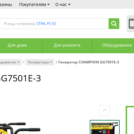
азины
Покупателям
О нас
Я ищу, например,
STIHL FS 55
В
Пн
Для дома
Для ремонта
Оборудование
Сб
Вс
С
удование
Генераторы
Генератор CHAMPION GG7501E-3
+3
+3
G7501E-3
М
А
К