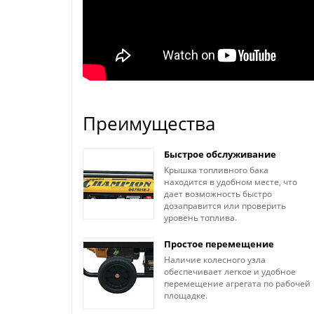
Преимущества
Быстрое обслуживание
Крышка топливного бака
находится в удобном месте, что
дает возможность быстро
дозаправится или проверить
уровень топлива.
Простое перемещение
Наличие колесного узла
обеспечивает легкое и удобное
перемещение агрегата по рабочей
площадке.