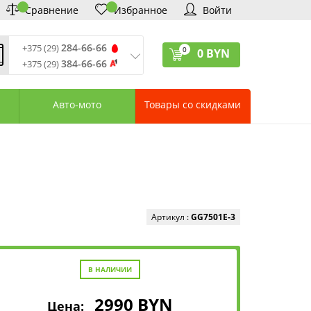
Сравнение
Избранное
Войти
284-66-66
+375 (29)
0
0
BYN
384-66-66
+375 (29)
ремя обработки звонков
:
 – Пт: 9:00—20:00
Авто-мото
Товары со скидками
: 10:00—18:00
: выходной
ервисный центр:
75 (17) 388-66-33
75 (29) 828-07-62
агазины «Удачник»
дреса СЦ «Удачник»
онтактная информация
Артикул :
GG7501E-3
В НАЛИЧИИ
2990
BYN
Цена: