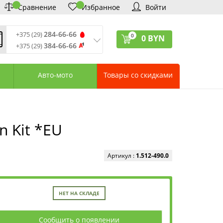
Сравнение
Избранное
Войти
284-66-66
+375 (29)
0
0
BYN
384-66-66
+375 (29)
ремя обработки звонков
:
 – Пт: 9:00—20:00
Авто-мото
Товары со скидками
: 10:00—18:00
: выходной
ервисный центр:
75 (17) 388-66-33
75 (29) 828-07-62
n Kit *EU
агазины «Удачник»
дреса СЦ «Удачник»
онтактная информация
Артикул :
1.512-490.0
НЕТ НА СКЛАДЕ
Сообщить о появлении