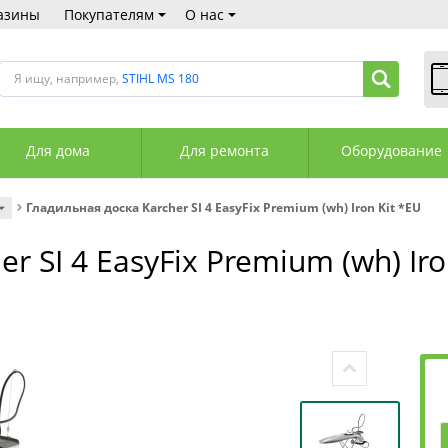
азины
Покупателям
О нас
Я ищу, например,
STIHL MS 180
В
Пн
Для дома
Для ремонта
Оборудование
Сб
Вс
С
Гладильная доска Karcher SI 4 EasyFix Premium (wh) Iron Kit *EU
+3
+3
r SI 4 EasyFix Premium (wh) Iro
М
А
К