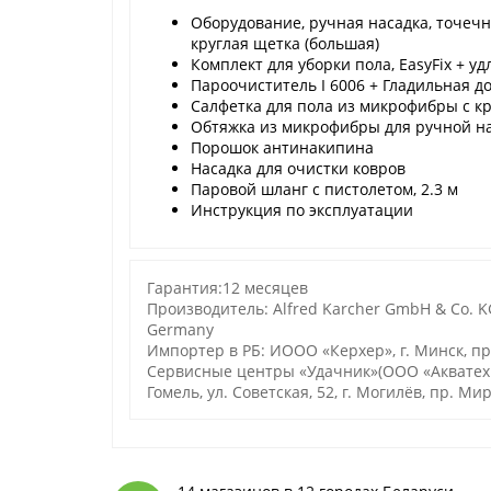
Оборудование, ручная насадка, точечно
круглая щетка (большая)
Комплект для уборки пола, EasyFix + уд
Пароочиститель I 6006 + Гладильная до
Салфетка для пола из микрофибры с кр
Обтяжка из микрофибры для ручной наса
Порошок антинакипина
Насадка для очистки ковров
Паровой шланг с пистолетом, 2.3 м
Инструкция по эксплуатации
Гарантия:12 месяцев
Производитель: Alfred Karcher GmbH & Co. KG
Germany
Импортер в РБ: ИООО «Керхер», г. Минск, п
Сервисные центры «Удачник»(ООО «Акватехноло
Гомель, ул. Советская, 52, г. Могилёв, пр. Мир