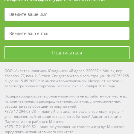
Подписаться
ООО «Акватехнологии». Юридический адрес: 220037 г. Минск, пер.
Козлова, 7Г, пом. 2, 3 этаж. Свидетельство о регистрации №190369265
выдано 15.05.2009 г. Минским горисполкомом. Интернет-магазин
зарегистрирован в торговом реестре РБ с 25 ноября 2016 года.
Номера городских телефонов уполномоченных работников местных
исполнительных и распорядительных органов, уполномоченных
рассматривать обращения покупателей:
+375 17 294-63-73 – главный специалист отдела торговли и услуг –
уполномоченный по защите прав потребителей Администрации
Партизанского района г. Минска.
+375 17 218-00-82 – главное управление торговли и услуг Минского
городского исполнительного комитета.