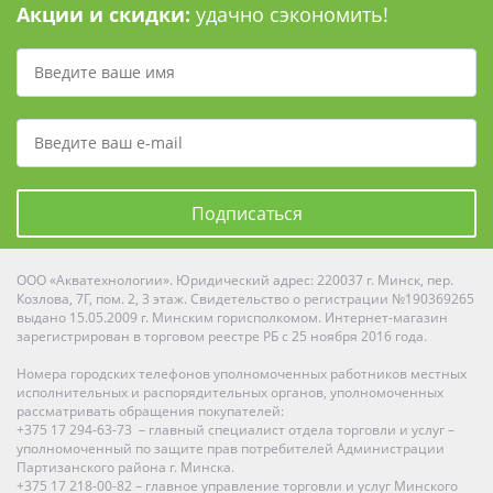
Акции и скидки:
удачно сэкономить!
Подписаться
ООО «Акватехнологии». Юридический адрес: 220037 г. Минск, пер.
Козлова, 7Г, пом. 2, 3 этаж. Свидетельство о регистрации №190369265
выдано 15.05.2009 г. Минским горисполкомом. Интернет-магазин
зарегистрирован в торговом реестре РБ с 25 ноября 2016 года.
Номера городских телефонов уполномоченных работников местных
исполнительных и распорядительных органов, уполномоченных
рассматривать обращения покупателей:
+375 17 294-63-73 – главный специалист отдела торговли и услуг –
уполномоченный по защите прав потребителей Администрации
Партизанского района г. Минска.
+375 17 218-00-82 – главное управление торговли и услуг Минского