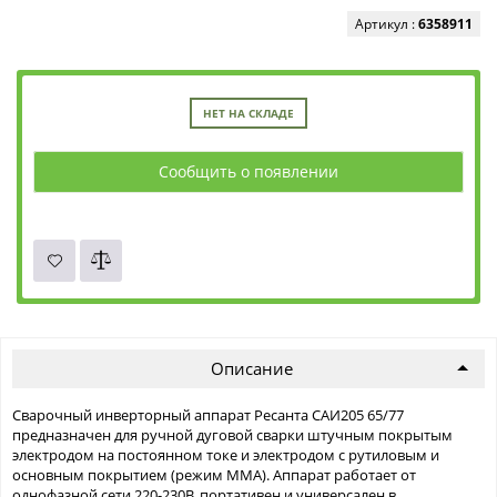
Артикул :
6358911
НЕТ НА СКЛАДЕ
Сообщить о появлении
Описание
Сварочный инверторный аппарат Ресанта САИ205 65/77
предназначен для ручной дуговой сварки штучным покрытым
электродом на постоянном токе и электродом с рутиловым и
основным покрытием (режим ММА). Аппарат работает от
однофазной сети 220-230В, портативен и универсален в