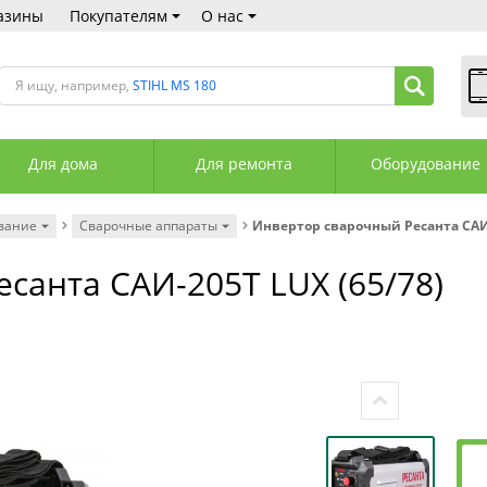
азины
Покупателям
О нас
Я ищу, например,
STIHL MS 180
В
Пн
Для дома
Для ремонта
Оборудование
Сб
Вс
С
вание
Сварочные аппараты
Инвертор сварочный Ресанта САИ-
+3
+3
санта САИ-205Т LUX (65/78)
М
А
К