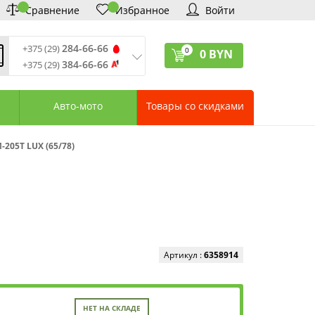
Сравнение
Избранное
Войти
284-66-66
+375 (29)
0
0
BYN
384-66-66
+375 (29)
ремя обработки звонков
:
 – Пт: 9:00—20:00
Авто-мото
Товары со скидками
: 10:00—18:00
: выходной
ервисный центр:
205Т LUX (65/78)
75 (17) 388-66-33
75 (29) 828-07-62
агазины «Удачник»
дреса СЦ «Удачник»
онтактная информация
Артикул :
6358914
НЕТ НА СКЛАДЕ