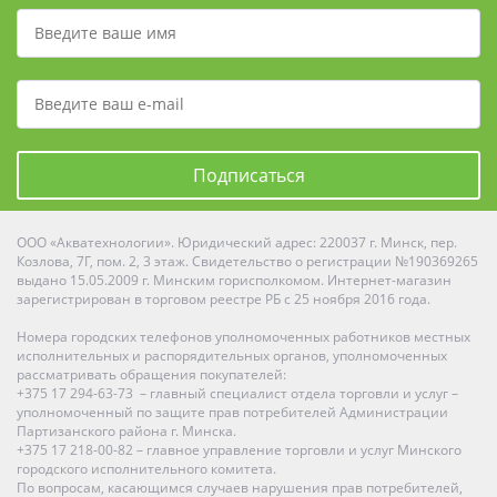
Подписаться
ООО «Акватехнологии». Юридический адрес: 220037 г. Минск, пер.
Козлова, 7Г, пом. 2, 3 этаж. Свидетельство о регистрации №190369265
выдано 15.05.2009 г. Минским горисполкомом. Интернет-магазин
зарегистрирован в торговом реестре РБ с 25 ноября 2016 года.
Номера городских телефонов уполномоченных работников местных
исполнительных и распорядительных органов, уполномоченных
рассматривать обращения покупателей:
+375 17 294-63-73 – главный специалист отдела торговли и услуг –
уполномоченный по защите прав потребителей Администрации
Партизанского района г. Минска.
+375 17 218-00-82 – главное управление торговли и услуг Минского
городского исполнительного комитета.
По вопросам, касающимся случаев нарушения прав потребителей,