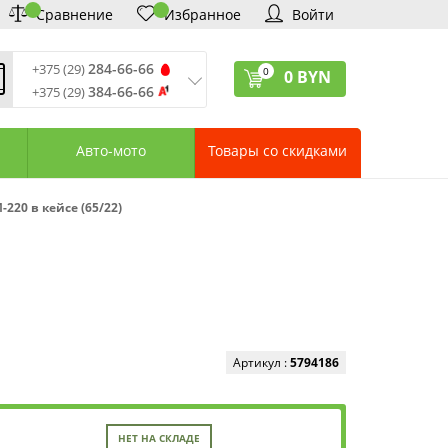
Сравнение
Избранное
Войти
284-66-66
+375 (29)
0
0
BYN
384-66-66
+375 (29)
ремя обработки звонков
:
 – Пт: 9:00—20:00
Авто-мото
Товары со скидками
: 10:00—18:00
: выходной
ервисный центр:
220 в кейсе (65/22)
75 (17) 388-66-33
75 (29) 828-07-62
агазины «Удачник»
дреса СЦ «Удачник»
онтактная информация
Артикул :
5794186
НЕТ НА СКЛАДЕ