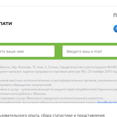
П
инск, пер. Козлова, 7Г, пом. 2, 3 этаж. Свидетельство о регистрации №19
рнет-магазин зарегистрирован в торговом реестре РБ с 25 ноября 2016 го
ников местных исполнительных и распорядительных органов, уполномоч
тривать обращения покупателей:
рговли и услуг – уполномоченный по защите прав потребителей Администр
тизанского района г. Минска.
 торговли и услуг Минского городского исполнительного комитета.
отребителей, вы можете обратиться по электронному адресу
shop@ydachn
Рейтинг Ydachnik.by
зовательского опыта, сбора статистики и представления
на основании голосования
10
наших покупателей