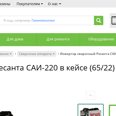
азины
Покупателям
О нас
Я ищу, например,
Газонокосилки
В
Пн
Для дома
Для ремонта
Оборудование
Сб
Вс
С
вание
Сварочные аппараты
Инвертор сварочный Ресанта САИ-
+3
+3
санта САИ-220 в кейсе (65/22)
М
А
К