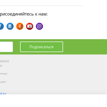
рисоединяйтесь к нам:
Подписаться
0369265
да.
енных
ации
ik.by