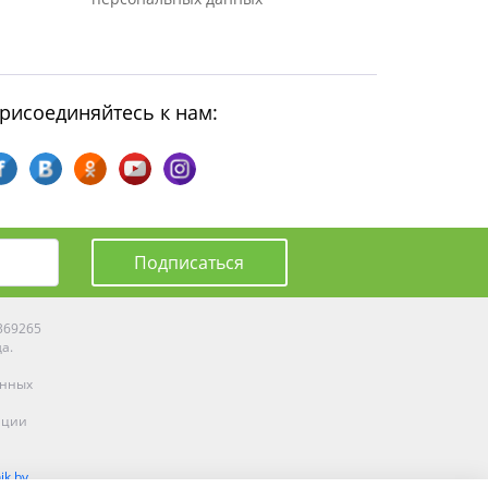
рисоединяйтесь к нам:
Подписаться
0369265
да.
енных
ации
ik.by