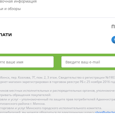
вочная информация
ьи и обзоры
П
инск, пер. Козлова, 7Г, пом. 2, 3 этаж. Свидетельство о регистрации №19
рнет-магазин зарегистрирован в торговом реестре РБ с 25 ноября 2016 го
ников местных исполнительных и распорядительных органов, уполномоч
тривать обращения покупателей:
рговли и услуг – уполномоченный по защите прав потребителей Администр
тизанского района г. Минска.
 торговли и услуг Минского городского исполнительного комитета.
отребителей, вы можете обратиться по электронному адресу
shop@ydachn