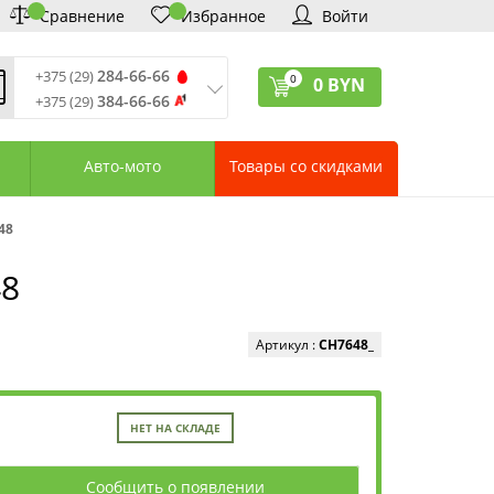
Сравнение
Избранное
Войти
284-66-66
+375 (29)
0
0
BYN
384-66-66
+375 (29)
ремя обработки звонков
:
 – Пт: 9:00—20:00
Авто-мото
Товары со скидками
: 10:00—18:00
: выходной
ервисный центр:
48
75 (17) 388-66-33
75 (29) 828-07-62
48
агазины «Удачник»
дреса СЦ «Удачник»
онтактная информация
Артикул :
CH7648_
НЕТ НА СКЛАДЕ
Сообщить о появлении