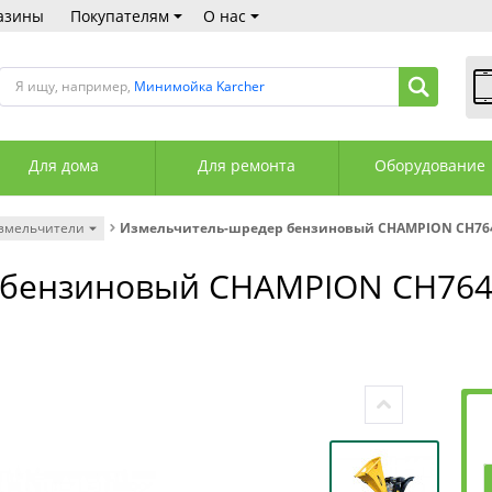
азины
Покупателям
О нас
Я ищу, например,
Минимойка Karcher
В
Пн
Для дома
Для ремонта
Оборудование
Сб
Вс
С
змельчители
Измельчитель-шредер бензиновый CHAMPION CH76
+3
+3
 бензиновый CHAMPION CH76
М
А
К