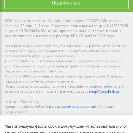
Подписаться
ООО «Акватехнологии». Юридический адрес: 220037 г. Минск, пер.
Козлова, 7Г, пом. 2, 3 этаж. Свидетельство о регистрации №190369265
выдано 15.05.2009 г. Минским горисполкомом. Интернет-магазин
зарегистрирован в торговом реестре РБ с 25 ноября 2016 года.
Номера городских телефонов уполномоченных работников местных
исполнительных и распорядительных органов, уполномоченных
рассматривать обращения покупателей:
+375 17 294-63-73 – главный специалист отдела торговли и услуг –
уполномоченный по защите прав потребителей Администрации
Партизанского района г. Минска.
+375 17 218-00-82 – главное управление торговли и услуг Минского
городского исполнительного комитета.
По вопросам, касающимся случаев нарушения прав потребителей,
вы можете обратиться по электронному адресу
shop@ydachnik.by
Рейтинг Ydachnik.by
Средняя оценка:
4.9
из
5
на основании голосования
10
наших
покупателей
Наши магазины представлены в Минске, Бресте, Витебске, Гомеле,
Мы используем файлы cookie для улучшения пользовательского
Гродно, Могилеве, Бобруйске, Барановичах, Молодечно,
Новополоцке, Пинске, Солигорске. При заказе в интернет-магазине