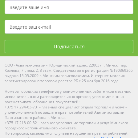
Подписаться
ООО «Акватехнологии». Юридический адрес: 220037 г. Минск, пер.
Козлова, 7Г, пом. 2, 3 этаж. Свидетельство о регистрации №190369265
выдано 15.05.2009 г. Минским горисполкомом. Интернет-магазин
зарегистрирован в торговом реестре РБ с 25 ноября 2016 года.
Номера городских телефонов уполномоченных работников местных
исполнительных и распорядительных органов, уполномоченных
рассматривать обращения покупателей:
+375 17 294-63-73 – главный специалист отдела торговли и услуг –
уполномоченный по защите прав потребителей Администрации
Партизанского района г. Минска.
+375 17 218-00-82 – главное управление торговли и услуг Минского
городского исполнительного комитета.
По вопросам, касающимся случаев нарушения прав потребителей,