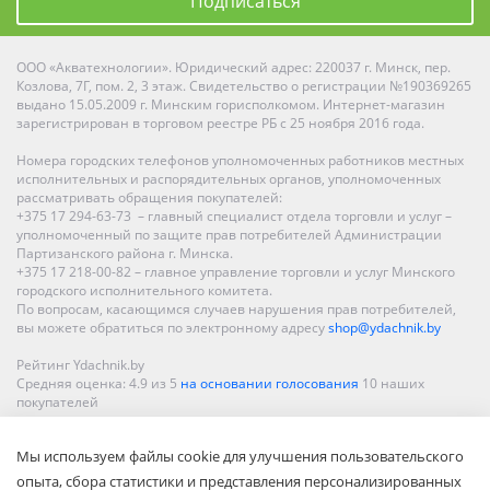
Подписаться
ООО «Акватехнологии». Юридический адрес: 220037 г. Минск, пер.
Козлова, 7Г, пом. 2, 3 этаж. Свидетельство о регистрации №190369265
выдано 15.05.2009 г. Минским горисполкомом. Интернет-магазин
зарегистрирован в торговом реестре РБ с 25 ноября 2016 года.
Номера городских телефонов уполномоченных работников местных
исполнительных и распорядительных органов, уполномоченных
рассматривать обращения покупателей:
+375 17 294-63-73 – главный специалист отдела торговли и услуг –
уполномоченный по защите прав потребителей Администрации
Партизанского района г. Минска.
+375 17 218-00-82 – главное управление торговли и услуг Минского
городского исполнительного комитета.
По вопросам, касающимся случаев нарушения прав потребителей,
вы можете обратиться по электронному адресу
shop@ydachnik.by
Рейтинг Ydachnik.by
Средняя оценка:
4.9
из
5
на основании голосования
10
наших
покупателей
Наши магазины представлены в Минске, Бресте, Витебске, Гомеле,
Мы используем файлы cookie для улучшения пользовательского
Гродно, Могилеве, Бобруйске, Барановичах, Молодечно,
Новополоцке, Пинске, Солигорске. При заказе в интернет-магазине
опыта, сбора статистики и представления персонализированных