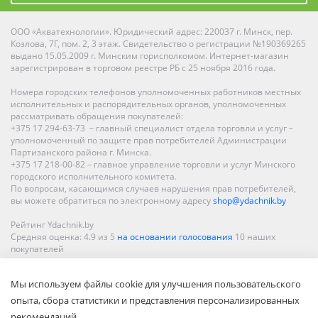
ООО «Акватехнологии». Юридический адрес: 220037 г. Минск, пер.
Козлова, 7Г, пом. 2, 3 этаж. Свидетельство о регистрации №190369265
выдано 15.05.2009 г. Минским горисполкомом. Интернет-магазин
зарегистрирован в торговом реестре РБ с 25 ноября 2016 года.
Номера городских телефонов уполномоченных работников местных
исполнительных и распорядительных органов, уполномоченных
рассматривать обращения покупателей:
+375 17 294-63-73 – главный специалист отдела торговли и услуг –
уполномоченный по защите прав потребителей Администрации
Партизанского района г. Минска.
+375 17 218-00-82 – главное управление торговли и услуг Минского
городского исполнительного комитета.
По вопросам, касающимся случаев нарушения прав потребителей,
вы можете обратиться по электронному адресу
shop@ydachnik.by
Рейтинг Ydachnik.by
Средняя оценка:
4.9
из
5
на основании голосования
10
наших
покупателей
Наши магазины представлены в Минске, Бресте, Витебске, Гомеле,
Мы используем файлы cookie для улучшения пользовательского
Гродно, Могилеве, Бобруйске, Барановичах, Молодечно,
Новополоцке, Пинске, Солигорске. При заказе в интернет-магазине
опыта, сбора статистики и представления персонализированных
доставка осуществляется по всей Беларуси.
рекомендаций.