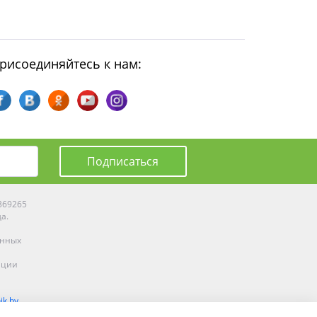
рисоединяйтесь к нам:
Подписаться
0369265
да.
енных
ации
ik.by