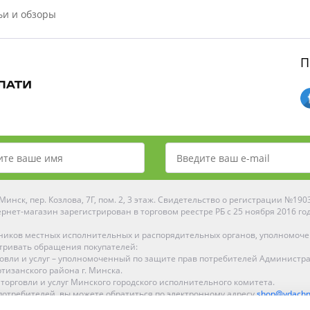
ьи и обзоры
П
инск, пер. Козлова, 7Г, пом. 2, 3 этаж. Свидетельство о регистрации №19
рнет-магазин зарегистрирован в торговом реестре РБ с 25 ноября 2016 го
ников местных исполнительных и распорядительных органов, уполномоч
тривать обращения покупателей:
рговли и услуг – уполномоченный по защите прав потребителей Администр
тизанского района г. Минска.
 торговли и услуг Минского городского исполнительного комитета.
отребителей, вы можете обратиться по электронному адресу
shop@ydachn