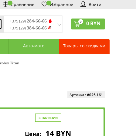
Сравнение
Избранное
Войти
284-66-66
+375 (29)
0
0
BYN
384-66-66
+375 (29)
ремя обработки звонков
:
 – Пт: 9:00—20:00
Авто-мото
Товары со скидками
: 10:00—18:00
: выходной
ервисный центр:
olex Titan
75 (17) 388-66-33
75 (29) 828-07-62
агазины «Удачник»
дреса СЦ «Удачник»
онтактная информация
Артикул :
A025.161
В НАЛИЧИИ
14
BYN
Цена: