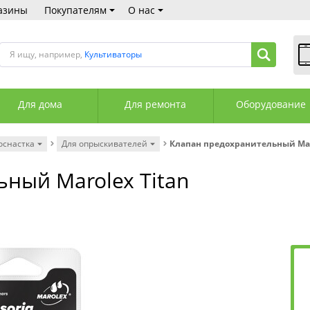
азины
Покупателям
О нас
Я ищу, например,
Культиваторы
В
Пн
Для дома
Для ремонта
Оборудование
Сб
Вс
С
оснастка
Для опрыскивателей
Клапан предохранительный Mar
+3
+3
ный Marolex Titan
М
А
К