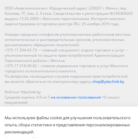
ООО «Акватехнологии». Юридический адрес: 220037 г. Минск, пер.
Козлова, 7Г, пом. 2, 3 этаж. Свидетельство о регистрации №190369265
выдано 15.05.2009 г. Минским горисполкомом. Интернет-магазин
зарегистрирован в торговом реестре РБ с 25 ноября 2016 года.
Номера городских телефонов уполномоченных работников местных
исполнительных и распорядительных органов, уполномоченных
рассматривать обращения покупателей:
+375 17 294-63-73 – главный специалист отдела торговли и услуг –
уполномоченный по защите прав потребителей Администрации
Партизанского района г. Минска.
+375 17 218-00-82 – главное управление торговли и услуг Минского
городского исполнительного комитета.
По вопросам, касающимся случаев нарушения прав потребителей,
вы можете обратиться по электронному адресу
shop@ydachnik.by
Рейтинг Ydachnik.by
Средняя оценка:
4.9
из
5
на основании голосования
10
наших
покупателей
Наши магазины представлены в Минске, Бресте, Витебске, Гомеле,
Мы используем файлы cookie для улучшения пользовательского
Гродно, Могилеве, Бобруйске, Барановичах, Молодечно,
Новополоцке, Пинске, Солигорске. При заказе в интернет-магазине
опыта, сбора статистики и представления персонализированных
доставка осуществляется по всей Беларуси.
рекомендаций.