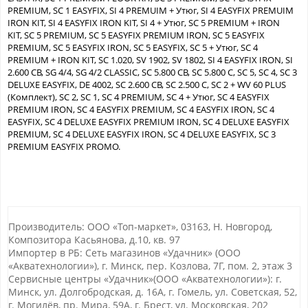
PREMIUM, SC 1 EASYFIX, SI 4 PREMUIM + Утюг, SI 4 EASYFIX PREMUIM
IRON KIT, SI 4 EASYFIX IRON KIT, SI 4 + Утюг, SC 5 PREMIUM + IRON
KIT, SC 5 PREMIUM, SC 5 EASYFIX PREMIUM IRON, SC 5 EASYFIX
PREMIUM, SC 5 EASYFIX IRON, SC 5 EASYFIX, SC 5 + Утюг, SC 4
PREMIUM + IRON KIT, SC 1.020, SV 1902, SV 1802, SI 4 EASYFIX IRON, SI
2.600 CB, SG 4/4, SG 4/2 CLASSIC, SC 5.800 CB, SC 5.800 C, SC 5, SC 4, SC 3
DELUXE EASYFIX, DE 4002, SC 2.600 CB, SC 2.500 C, SC 2 + WV 60 PLUS
(Комплект), SC 2, SC 1, SC 4 PREMIUM, SC 4 + Утюг, SC 4 EASYFIX
PREMIUM IRON, SC 4 EASYFIX PREMIUM, SC 4 EASYFIX IRON, SC 4
EASYFIX, SC 4 DELUXE EASYFIX PREMIUM IRON, SC 4 DELUXE EASYFIX
PREMIUM, SC 4 DELUXE EASYFIX IRON, SC 4 DELUXE EASYFIX, SC 3
PREMIUM EASYFIX PROMO.
Производитель: ООО «Топ-маркет», 03163, Н. Новгород,
Композитора Касьянова, д.10, кв. 97
Импортер в РБ: Сеть магазинов «Удачник» (ООО
«Акватехнологии»), г. Минск, пер. Козлова, 7Г, пом. 2, этаж 3
Сервисные центры «Удачник»(ООО «Акватехнологии»): г.
Минск, ул. Долгобродская, д. 16А, г. Гомель, ул. Советская, 52,
г. Могилёв, пр. Мира, 59А, г. Брест, ул. Московская, 202