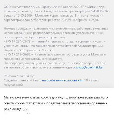
ООО «Акватехнологии». Юридический адрес: 220037 г. Минск, пер.
Козлова, 7Г, пом. 2, 3 этаж. Свидетельство о регистрации №190369265
выдано 15.05.2009 г. Минским горисполкомом. Интернет-магазин
зарегистрирован в торговом реестре РБ с 25 ноября 2016 года.
Номера городских телефонов уполномоченных работников местных
исполнительных и распорядительных органов, уполномоченных
рассматривать обращения покупателей:
+375 17 294-63-73 – главный специалист отдела торговли и услуг –
уполномоченный по защите прав потребителей Администрации
Партизанского района г. Минска.
+375 17 218-00-82 – главное управление торговли и услуг Минского
городского исполнительного комитета.
По вопросам, касающимся случаев нарушения прав потребителей,
вы можете обратиться по электронному адресу
shop@ydachnik.by
Рейтинг Ydachnik.by
Средняя оценка:
4.9
из
5
на основании голосования
10
наших
покупателей
Наши магазины представлены в Минске, Бресте, Витебске, Гомеле,
Мы используем файлы cookie для улучшения пользовательского
Гродно, Могилеве, Бобруйске, Барановичах, Молодечно,
Новополоцке, Пинске, Солигорске. При заказе в интернет-магазине
опыта, сбора статистики и представления персонализированных
доставка осуществляется по всей Беларуси.
рекомендаций.