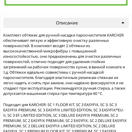
Описание
Комплект обтяжек для ручной насадки пароочистителя KARCHER
обеспечивает легкую и эффективную очистку различных
поверхностей. В комплект входят 2 обтяжки из
высококачественной микрофибры с повышенной
износостойкостью, они предназначены для очистки различных
поверхностей, отлично подходят для удаления стойких
загрязнений на рабочих поверхностях кухни, в ванной комнате и
т.д. Обтяжки идеально совместимы с ручной насадкой
пароочистителя, благодаря эластичным резинкам-стяжкам их
легко надеть и снять при замене, они надёжно фиксируются и не
спадают при эксплуатации. Рекомендуется ручная стирка, а также
допускается машинная стирка при температуре 60 °C.
Подходит для KARCHER: SC 1 FLOOR KIT, SC 3 EASYFIX, SC 3, SC 3
EASYFIX PREMIUM, SC 3 EASYFIX LIMITED EDITION, SC 3 EASYFIX*EU-
II, SC 3 EF LIMITED EDITION, SC 3 DELUXE EASYFIX PREMIUM, SC 2
PREMIUM, SC 2 EASYFIX PREMIUM, SC 2 EASYFIX, SC 2 DELUXE EASYFIX
PREMIUM, SC 2 DELUXE EASYFIX LIMITED EDITION, SC 2 DELUXE
EASYFIX, SC 1 PREMIUM FLOOR KIT, SC 3 PREMIUM, SC 1 EASYFIX