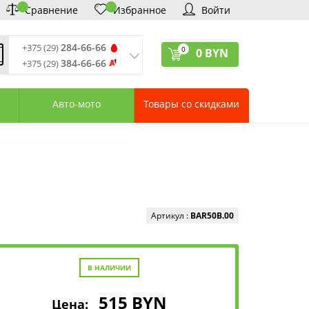
Сравнение
Избранное
Войти
284-66-66
+375 (29)
0
0
BYN
384-66-66
+375 (29)
ремя обработки звонков
:
 – Пт: 9:00—20:00
Авто-мото
Товары со скидками
: 10:00—18:00
: выходной
ервисный центр:
75 (17) 388-66-33
75 (29) 828-07-62
агазины «Удачник»
дреса СЦ «Удачник»
онтактная информация
Артикул :
BAR50B.00
В НАЛИЧИИ
515
BYN
Цена: