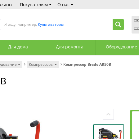
азины
Покупателям
О нас
Я ищу, например,
Культиваторы
В
Пн
Для дома
Для ремонта
Оборудование
Сб
Вс
С
удование
Компрессоры
Компрессор Brado AR50B
+3
+3
0B
М
А
К