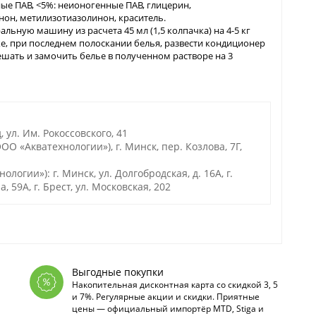
ные ПАВ, <5%: неионогенные ПАВ, глицерин,
он, метилизотиазолинон, краситель.
ьную машину из расчета 45 мл (1,5 колпачка) на 4-5 кг
ирке, при последнем полоскании белья, развести кондиционер
мешать и замочить белье в полученном растворе на 3
 ул. Им. Рокоссовского, 41
О «Акватехнологии»), г. Минск, пер. Козлова, 7Г,
гии»): г. Минск, ул. Долгобродская, д. 16А, г.
а, 59А, г. Брест, ул. Московская, 202
Выгодные покупки
Накопительная дисконтная карта со скидкой 3, 5
и 7%. Регулярные акции и скидки. Приятные
цены — официальный импортёр MTD, Stiga и