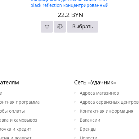
black reflection концентрированный
1,8 л
22.2
BYN
Выбрать
ателям
Сеть «Удачник»
и
Адреса магазинов
онтная программа
Адреса сервисных центров
обы оплаты
Контактная информация
авка и самовывоз
Вакансии
рочка и кредит
Бренды
нтия и возврат
Новости