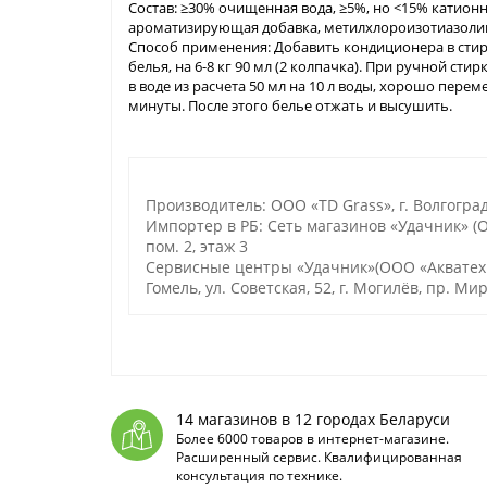
Состав: ≥30% очищенная вода, ≥5%, но <15% катион
ароматизирующая добавка, метилхлороизотиазолин
Способ применения: Добавить кондиционера в стирал
белья, на 6-8 кг 90 мл (2 колпачка). При ручной ст
в воде из расчета 50 мл на 10 л воды, хорошо пере
минуты. После этого белье отжать и высушить.
Производитель: ООО «TD Grass», г. Волгоград,
Импортер в РБ: Сеть магазинов «Удачник» (ОО
пом. 2, этаж 3
Сервисные центры «Удачник»(ООО «Акватехноло
Гомель, ул. Советская, 52, г. Могилёв, пр. Мир
14 магазинов в 12 городах Беларуси
Более 6000 товаров в интернет-магазине.
Расширенный сервис. Квалифицированная
консультация по технике.