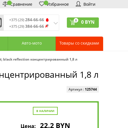
Сравнение
Избранное
Войти
284-66-66
+375 (29)
0
0
BYN
384-66-66
+375 (29)
ремя обработки звонков
:
 – Пт: 9:00—20:00
Авто-мото
Товары со скидками
: 10:00—18:00
: выходной
ервисный центр:
 black reflection концентрированный 1,8 л
75 (17) 388-66-33
75 (29) 828-07-62
концентрированный 1,8 л
агазины «Удачник»
дреса СЦ «Удачник»
онтактная информация
Артикул :
125744
В НАЛИЧИИ
22.2
BYN
Цена: