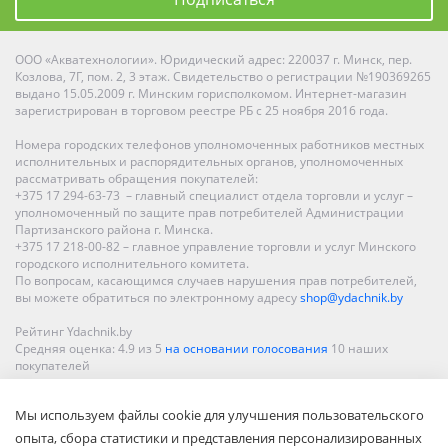
ООО «Акватехнологии». Юридический адрес: 220037 г. Минск, пер.
Козлова, 7Г, пом. 2, 3 этаж. Свидетельство о регистрации №190369265
выдано 15.05.2009 г. Минским горисполкомом. Интернет-магазин
зарегистрирован в торговом реестре РБ с 25 ноября 2016 года.
Номера городских телефонов уполномоченных работников местных
исполнительных и распорядительных органов, уполномоченных
рассматривать обращения покупателей:
+375 17 294-63-73 – главный специалист отдела торговли и услуг –
уполномоченный по защите прав потребителей Администрации
Партизанского района г. Минска.
+375 17 218-00-82 – главное управление торговли и услуг Минского
городского исполнительного комитета.
По вопросам, касающимся случаев нарушения прав потребителей,
вы можете обратиться по электронному адресу
shop@ydachnik.by
Рейтинг Ydachnik.by
Средняя оценка:
4.9
из
5
на основании голосования
10
наших
покупателей
Наши магазины представлены в Минске, Бресте, Витебске, Гомеле,
Мы используем файлы cookie для улучшения пользовательского
Гродно, Могилеве, Бобруйске, Барановичах, Молодечно,
Новополоцке, Пинске, Солигорске. При заказе в интернет-магазине
опыта, сбора статистики и представления персонализированных