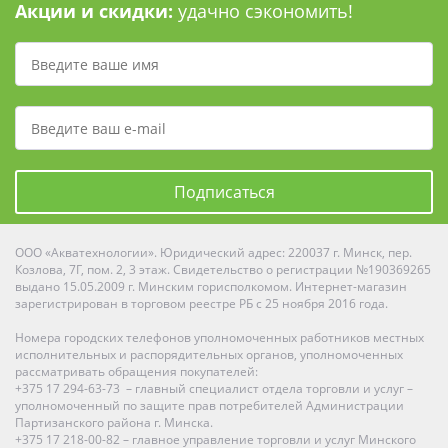
Акции и скидки:
удачно сэкономить!
Подписаться
ООО «Акватехнологии». Юридический адрес: 220037 г. Минск, пер.
Козлова, 7Г, пом. 2, 3 этаж. Свидетельство о регистрации №190369265
выдано 15.05.2009 г. Минским горисполкомом. Интернет-магазин
зарегистрирован в торговом реестре РБ с 25 ноября 2016 года.
Номера городских телефонов уполномоченных работников местных
исполнительных и распорядительных органов, уполномоченных
рассматривать обращения покупателей:
+375 17 294-63-73 – главный специалист отдела торговли и услуг –
уполномоченный по защите прав потребителей Администрации
Партизанского района г. Минска.
+375 17 218-00-82 – главное управление торговли и услуг Минского