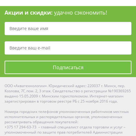
Акции и скидки:
удачно сэкономить!
Подписаться
ООО «Акватехнологии». Юридический адрес: 220037 г. Минск, пер.
Козлова, 7Г, пом. 2, 3 этаж. Свидетельство о регистрации №190369265
выдано 15.05.2009 г. Минским горисполкомом. Интернет-магазин
зарегистрирован в торговом реестре РБ с 25 ноября 2016 года.
Номера городских телефонов уполномоченных работников местных
исполнительных и распорядительных органов, уполномоченных
рассматривать обращения покупателей:
+375 17 294-63-73 – главный специалист отдела торговли и услуг –
уполномоченный по защите прав потребителей Администрации