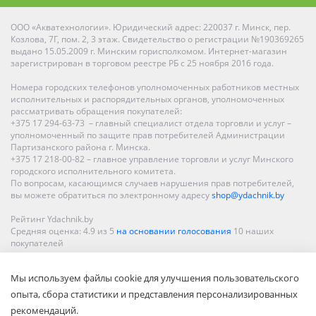
ООО «Акватехнологии». Юридический адрес: 220037 г. Минск, пер.
Козлова, 7Г, пом. 2, 3 этаж. Свидетельство о регистрации №190369265
выдано 15.05.2009 г. Минским горисполкомом. Интернет-магазин
зарегистрирован в торговом реестре РБ с 25 ноября 2016 года.
Номера городских телефонов уполномоченных работников местных
исполнительных и распорядительных органов, уполномоченных
рассматривать обращения покупателей:
+375 17 294-63-73 – главный специалист отдела торговли и услуг –
уполномоченный по защите прав потребителей Администрации
Партизанского района г. Минска.
+375 17 218-00-82 – главное управление торговли и услуг Минского
городского исполнительного комитета.
По вопросам, касающимся случаев нарушения прав потребителей,
вы можете обратиться по электронному адресу
shop@ydachnik.by
Рейтинг Ydachnik.by
Средняя оценка:
4.9
из
5
на основании голосования
10
наших
покупателей
Наши магазины представлены в Минске, Бресте, Витебске, Гомеле,
Мы используем файлы cookie для улучшения пользовательского
Гродно, Могилеве, Бобруйске, Барановичах, Молодечно,
Новополоцке, Пинске, Солигорске. При заказе в интернет-магазине
опыта, сбора статистики и представления персонализированных
доставка осуществляется по всей Беларуси.
рекомендаций.