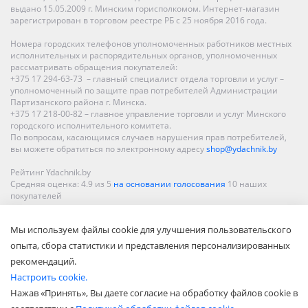
выдано 15.05.2009 г. Минским горисполкомом. Интернет-магазин
зарегистрирован в торговом реестре РБ с 25 ноября 2016 года.
Номера городских телефонов уполномоченных работников местных
исполнительных и распорядительных органов, уполномоченных
рассматривать обращения покупателей:
+375 17 294-63-73 – главный специалист отдела торговли и услуг –
уполномоченный по защите прав потребителей Администрации
Партизанского района г. Минска.
+375 17 218-00-82 – главное управление торговли и услуг Минского
городского исполнительного комитета.
По вопросам, касающимся случаев нарушения прав потребителей,
вы можете обратиться по электронному адресу
shop@ydachnik.by
Рейтинг Ydachnik.by
Средняя оценка:
4.9
из
5
на основании голосования
10
наших
покупателей
Наши магазины представлены в Минске, Бресте, Витебске, Гомеле,
Мы используем файлы cookie для улучшения пользовательского
Гродно, Могилеве, Бобруйске, Барановичах, Молодечно,
Новополоцке, Пинске, Солигорске. При заказе в интернет-магазине
опыта, сбора статистики и представления персонализированных
доставка осуществляется по всей Беларуси.
рекомендаций.
Настроить cookie.
Нажав «Принять», Вы даете согласие на обработку файлов cookie в